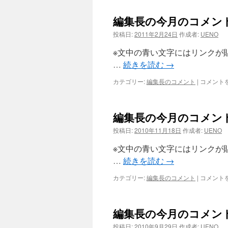
長
4
の
月）
編集長の今月のコメント
今
は
月
投稿日:
2011年2月24日
作成者:
UENO
の
コ
※文中の青い文字にはリンクが
メ
…
続きを読む
→
ン
ト
編
カテゴリー:
編集長のコメント
|
コメント
（2011
集
年
長
3
の
月）
編集長の今月のコメント（
今
は
月
投稿日:
2010年11月18日
作成者:
UENO
の
コ
※文中の青い文字にはリンクが
メ
…
続きを読む
→
ン
ト
編
カテゴリー:
編集長のコメント
|
コメント
（2011
集
年
長
2
の
月）
編集長の今月のコメント
今
は
月
投稿日:
2010年9月29日
作成者:
UENO