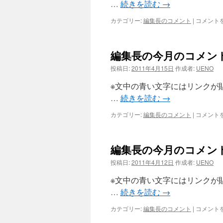
…
続きを読む
→
ン
ト
編
カテゴリー:
編集長のコメント
|
コメント
（2011
集
年
長
6
の
月）
編集長の今月のコメント
今
は
月
投稿日:
2011年4月15日
作成者:
UENO
の
コ
※文中の青い文字にはリンクが
メ
…
続きを読む
→
ン
ト
編
カテゴリー:
編集長のコメント
|
コメント
（2011
集
年
長
5
の
月）
編集長の今月のコメント
今
は
月
投稿日:
2011年4月12日
作成者:
UENO
の
コ
※文中の青い文字にはリンクが
メ
…
続きを読む
→
ン
ト
編
カテゴリー:
編集長のコメント
|
コメント
（2011
集
年