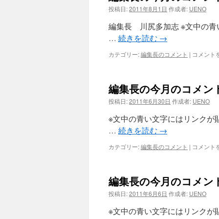
投稿日:
2011年8月1日
作成者:
UENO
ツ
編集長 川尻多加志 ※文中の
へ
…
続きを読む
→
ス
編
カテゴリー:
編集長のコメント
|
コメント
集
キ
長
の
編集長の今月のコメント
ッ
今
月
投稿日:
2011年6月30日
作成者:
UENO
の
プ
コ
※文中の青い文字にはリンクが
メ
…
続きを読む
→
ン
ト
編
カテゴリー:
編集長のコメント
|
コメント
（2011
集
年
長
7
の
月）
編集長の今月のコメント
今
は
月
投稿日:
2011年6月6日
作成者:
UENO
の
コ
※文中の青い文字にはリンクが
メ