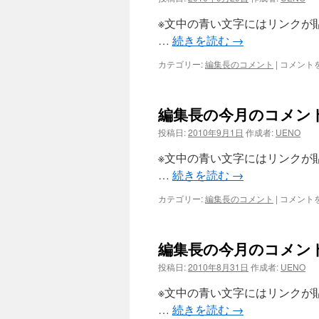
の
コ
※文中の青い文字にはリンクが
メ
…
続きを読む
→
ン
ト
編
カテゴリー:
編集長のコメント
|
コメント
（2010
集
年
長
10
の
月）
編集長の今月のコメント
今
は
月
投稿日:
2010年9月1日
作成者:
UENO
の
コ
※文中の青い文字にはリンクが
メ
…
続きを読む
→
ン
ト
編
カテゴリー:
編集長のコメント
|
コメント
（2010
集
年
長
9
の
月）
編集長の今月のコメント
今
は
月
投稿日:
2010年8月31日
作成者:
UENO
の
コ
※文中の青い文字にはリンクが
メ
…
続きを読む
→
ン