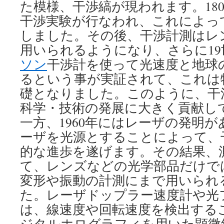
た模様、干渉縞が現われます。180
干渉実験が行なわれ、これによっ
しました。その後、干渉計測はレ
用いられるようになり、さらに19
ソン
干渉計を使って光速度と地球
るという事が実証されて、これは
礎となりました。このように、干
科学・技術の発展に大きく貢献し
一方、1960年にはレーザの発明
ーザを光源とすることによって、
的な進歩を遂げます。その結果、
て、レンズなどの光学部品だけで
変形や振動の計測にまで用いられ
た。レーザドップラー速度計や光
は、線速度や回転速度を検出する
ジタルホログラフィを用いた顕微