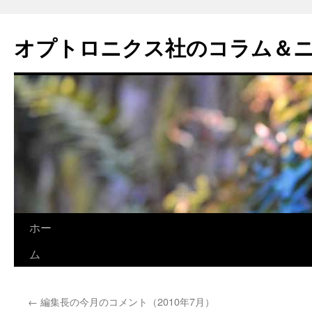
オプトロニクス社のコラム＆
コ
ホー
ン
ム
テ
←
編集長の今月のコメント（2010年7月）
ン