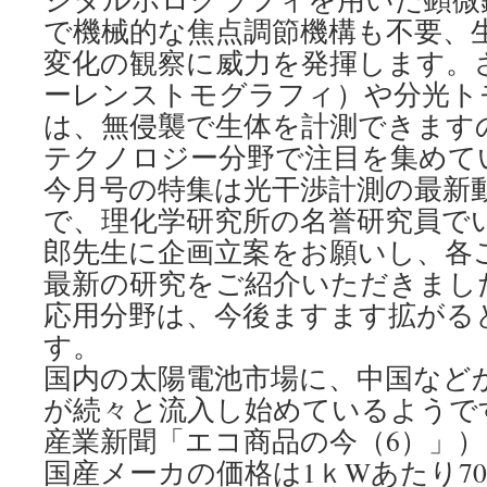
で機械的な焦点調節機構も不要、
変化の観察に威力を発揮します。さ
ーレンストモグラフィ）や分光ト
は、無侵襲で生体を計測できます
テクノロジー分野で注目を集めて
今月号の特集は光干渉計測の最新
で、理化学研究所の名誉研究員で
郎先生に企画立案をお願いし、各
最新の研究をご紹介いただきまし
応用分野は、今後ますます拡がる
す。
国内の太陽電池市場に、中国など
が続々と流入し始めているようです
産業新聞「エコ商品の今（6）」
国産メーカの価格は1ｋWあたり7