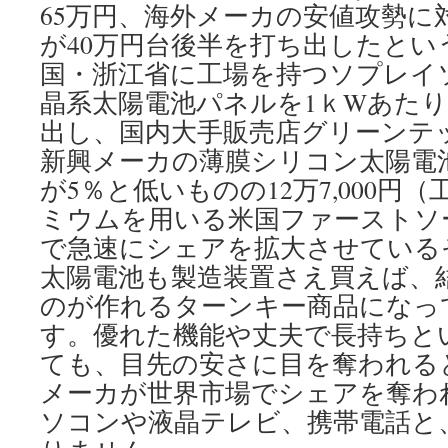
65万円、海外メーカの安値攻勢に
が40万円台後半を打ち出したとい
国・浙江省に工場を持つソプレイ
晶系太陽電池パネルを1ｋWあたり29
出し、国内大手販売店グリーンテ
新興メーカの薄膜シリコン太陽電
が5％と低いものの12万7,000円
ミウムを用いる米国ファーストソー
で急速にシェアを拡大させている
太陽電池も製造装置さえ買えば、
のが作れるターンキー商品になっ
す。優れた機能や丈夫で長持ちと
ても、目先の安さに目を奪われる
メーカが世界市場でシェアを奪わ
ソコンや液晶テレビ、携帯電話と