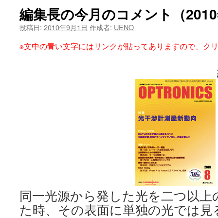
編集長の今月のコメント（2010
ツ
投稿日:
2010年9月1日
作成者:
UENO
へ
※文中の青い文字にはリンクが貼ってありますので、ク
ス
キ
ッ
プ
同一光源から発した光を二つ以上
た時、その表面に単独の光では見