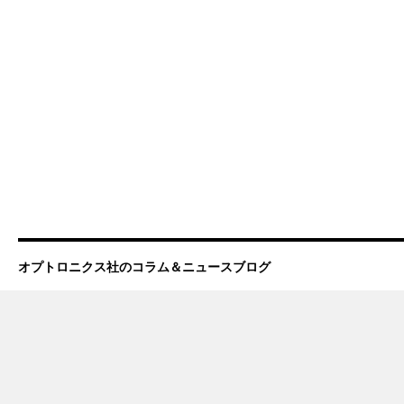
き
課
題
は
オプトロニクス社のコラム＆ニュースブログ