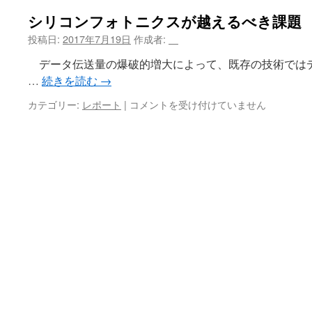
シリコンフォトニクスが越えるべき課題
ツ
投稿日:
2017年7月19日
作成者:
＿
へ
データ伝送量の爆破的増大によって、既存の技術では
ス
…
続きを読む
→
キ
シ
カテゴリー:
レポート
|
コメントを受け付けていません
リ
ッ
コ
ン
プ
フ
ォ
ト
ニ
ク
ス
が
越
え
る
べ