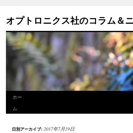
オプトロニクス社のコラム＆
コ
ホー
ン
ム
テ
2017年7月19日
日別アーカイブ:
ン