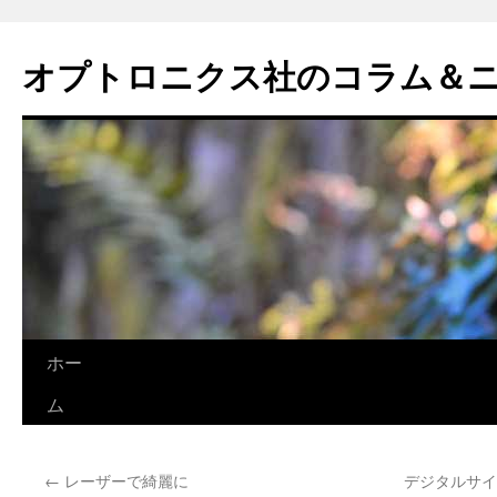
オプトロニクス社のコラム＆
コ
ホー
ン
ム
テ
←
レーザーで綺麗に
デジタルサイ
ン