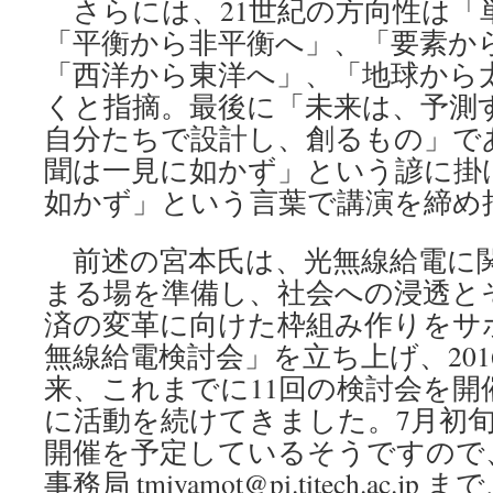
さらには、21世紀の方向性は「
「平衡から非平衡へ」、「要素か
「西洋から東洋へ」、「地球から
くと指摘。最後に「未来は、予測
自分たちで設計し、創るもの」で
聞は一見に如かず」という諺に掛
如かず」という言葉で講演を締め
前述の宮本氏は、光無線給電に
まる場を準備し、社会への浸透と
済の変革に向けた枠組み作りをサ
無線給電検討会」を立ち上げ、201
来、これまでに11回の検討会を開
に活動を続けてきました。7月初
開催を予定しているそうですので
事務局 tmiyamot@pi.titech.ac