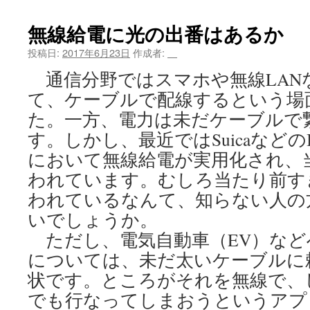
ツ
無線給電に光の出番はあるか
へ
投稿日:
2017年6月23日
作成者:
＿
ス
通信分野ではスマホや無線LAN
て、ケーブルで配線するという場
キ
た。一方、電力は未だケーブルで
ッ
す。しかし、最近ではSuicaなど
プ
において無線給電が実用化され、
われています。むしろ当たり前す
われているなんて、知らない人の
いでしょうか。
ただし、電気自動車（EV）など
については、未だ太いケーブルに
状です。ところがそれを無線で、
でも行なってしまおうというアプ