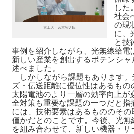
した
社会
の現
東工大・宮本智之氏
に、
と技
事例を紹介しながら、光無線給電
新しい産業を創出するポテンシャ
述べました。
しかしながら課題もあります。
ズ・伝送距離に優位性はあるもの
太陽電池のより一層の効率向上が
全対策も重要な課題の一つだと指
には、技術要素はあるもののその
僅かだとのことです。今後、光無
を組み合わせて、新しい機器・サ