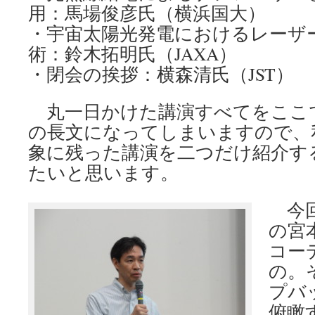
用：馬場俊彦氏（横浜国大）
・宇宙太陽光発電におけるレーザ
術：鈴木拓明氏（JAXA）
・閉会の挨拶：横森清氏（JST）
丸一日かけた講演すべてをここ
の長文になってしまいますので、
象に残った講演を二つだけ紹介す
たいと思います。
今回
の宮
コー
の。
プバ
俯瞰