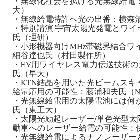
・無線化社会を拡げる光無線給電
大）
・無線給電特許へ光の出番：横森清
・特別講演 宇宙太陽光発電とワイ
氏（理研）
・小形機器向けMHz帯磁界結合ワ
細谷達也氏（村田製作所）
・EV用ワイヤレス電力伝送技術
氏（早大）
・KTN結晶を用いた光ビームスキ
給電応用の可能性：藤浦和夫氏（NT
・光無線給電用の太陽電池には何
氏（東工大）
・太陽光励起レーザー/単色光型太
動車へのレーザー給電の可能性：
・光無線給電によるナノレーザー