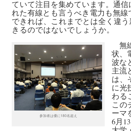
ていて注目を集めています。通信
れた有線とも言うべき電力も無線
できれば、これまでとは全く違う
きるのではないでしょうか。
無線
状、
波な
主流
は、
に光
わる
この
ーマ
参加者は優に180名超え
6月
大学