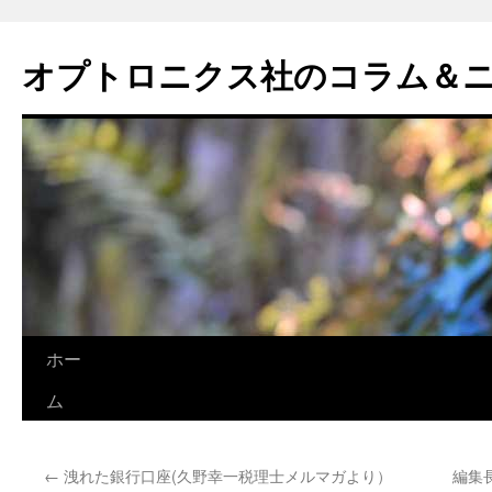
オプトロニクス社のコラム＆
コ
ホー
ン
ム
テ
←
洩れた銀行口座(久野幸一税理士メルマガより）
編集
ン