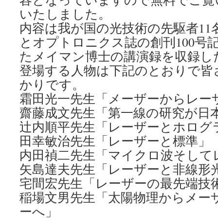
いたしました。
内容は我が国の光技術の先駆者11
とオプトロニクス誌の創刊100号
たメイマン博士の講演録を収録し
登場する人物は下記のとおりで皆
かりです。
霜田光一先生「メーザーからレー
齋藤成文先生「第一線の研究が日
辻内順平先生「レーザーとホログ
田幸敏治先生「レーザーと標準」
内田禎二先生「マイクロ波そして
矢島達夫先生「レーザーと非線形
宅間宏先生「レーザーの最先端技
稲場文男先生「太陽物理からメー
ーへ」