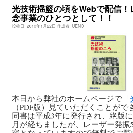
光技術揺籃の頃をWebで配信！
ツ
念事業のひとつとして！！
へ
投稿日:
2010年1月22日
作成者:
UENO
ス
キ
ッ
プ
本日から弊社のホームページで「
（PDF版）見ていただくことがで
同書は平成3年に発行され、絶版
月が経ちましたが、レーザー発振5
容となっていますので無料でご覧