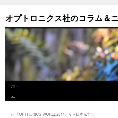
オプトロニクス社のコラム＆
コ
ホー
ン
ム
テ
←
『OPTRONICS WORLD2011』から日本光学会
ン