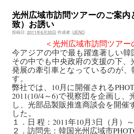
ツ
光州広域市訪問ツアーのご案内
へ
致）お誘い
ス
投稿日:
2011年6月30日
作成者:
UENO
＜光州広域市訪問ツアー
キ
今アジアの中で最も躍進著しい韓
ッ
その中でも中央政府の支援の下、
プ
発展の牽引車となっているのが、
す。
弊社では、10月に開催されるPHOTON
2011(10/4～6)で視察団を企画
し、光部品製販推進商談会を開催
した。
１．日 程：2011年10月3日（月）
２．訪問先：韓国光州広域市PHOTON