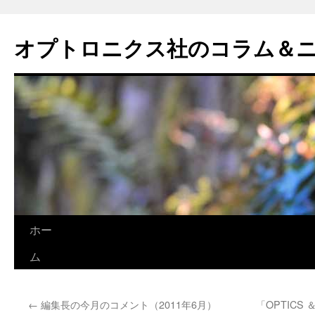
オプトロニクス社のコラム＆
コ
ホー
ン
ム
テ
←
編集長の今月のコメント（2011年6月）
「OPTICS ＆ 
ン