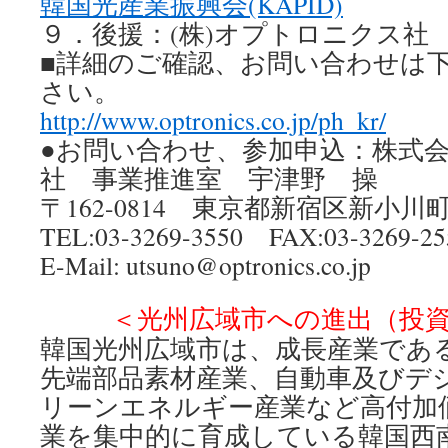
韓国光産業振興会(KAPID)
９．後援：(株)オプトロニクス社
■詳細のご確認、お問い合わせは
さい。
http://www.optronics.co.jp/ph_kr/
●お問い合わせ、参加申込：株式
社 事業推進室 宇津野 操
〒162-0814 東京都新宿区新小川町
TEL:03-3269-3550 FAX:03-3269-25
E-Mail: utsuno@optronics.co.jp
＜光州広域市への進出（投
韓国光州広域市は、成長産業であ
先端部品素材産業、自動車及びデ
リーンエネルギー産業など高付加
業を集中的に育成している韓国西