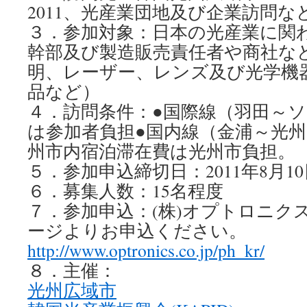
2011、光産業団地及び企業訪問な
３．参加対象：日本の光産業に関
幹部及び製造販売責任者や商社など
明、レーザー、レンズ及び光学機
品など）
４．訪問条件：●国際線（羽田～
は参加者負担●国内線（金浦～光
州市内宿泊滞在費は光州市負担。
５．参加申込締切日：2011年8月1
６．募集人数：15名程度
７．参加申込：(株)オプトロニク
ージよりお申込ください。
http://www.optronics.co.jp/ph_kr/
８．主催：
光州広域市