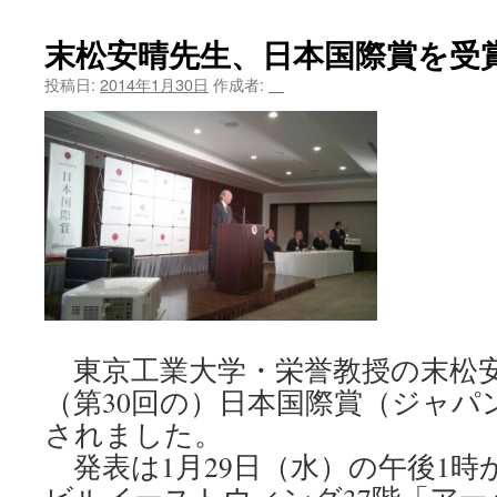
ツ
末松安晴先生、日本国際賞を受
へ
投稿日:
2014年1月30日
作成者:
＿
ス
キ
ッ
プ
東京工業大学・栄誉教授の末松安晴
（第30回の）日本国際賞（ジャパ
されました。
発表は1月29日（水）の午後1時