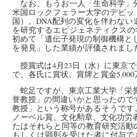
なお、もうお一人「生命科学」
米国ロックフェラー大学のデビッ
国）。DNA配列の変化を伴わない
を研究するエピジェネティクスの
初めて「遺伝子発現の制御機構と
を発見」した業績が評価されまし
授賞式は4月23日（水）に東京
で、各氏に賞状、賞牌と賞金5,00
蛇足ですが、東京工業大学「栄
誉教授」の間違いかと思ったので
教授」という称号があるそうです
ノーベル賞、文化勲章、文化功労
たはそれらと同等の教育研究活動
もしくは顕彰を受けた者に付与で