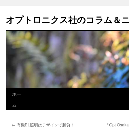
オプトロニクス社のコラム＆
コ
ホー
ン
ム
テ
←
有機EL照明はデザインで勝負！
「Opt Osa
ン