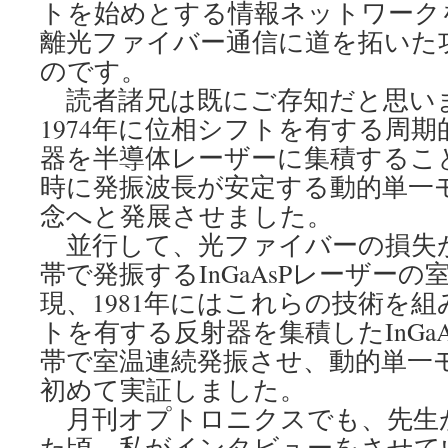
トを始めとする情報ネットワーク
離光ファイバー通信に道を拓いた
のです。
読者諸兄は既にご存知だと思い
1974年に位相シフトを有する周
器を半導体レーザーに集積するこ
時に発振波長が安定する動的単一
念へと発展させました。
並行して、光ファイバーの損失が最
帯で発振するInGaAsPレーザー
現、1981年にはこれらの技術を
トを有する反射器を集積したInGaAs
帯で室温連続発振させ、動的単一
初めて実証しました。
月刊オプトロニクスでも、先生
た頃、私がインタビューをさせて