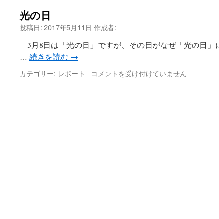
光の日
ツ
投稿日:
2017年5月11日
作成者:
＿
へ
3月8日は「光の日」ですが、その日がなぜ「光の日」
ス
…
続きを読む
→
キ
光
カテゴリー:
レポート
|
コメントを受け付けていません
の
ッ
日
は
プ