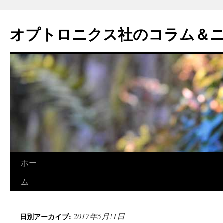
オプトロニクス社のコラム＆
コ
ホー
ン
ム
テ
2017年5月11日
日別アーカイブ:
ン