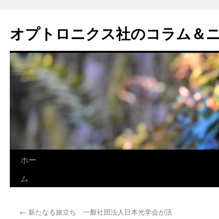
オプトロニクス社のコラム＆
コ
ホー
ン
ム
テ
←
新たなる旅立ち 一般社団法人日本光学会が活
ン