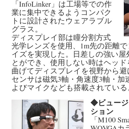
「InfoLinker」は工場等での作
業に集中できるようコンパク
トに設計されたウェアラブル
グラス。
ディスプレイ部は瞳分割方式
光学レンズを使用、1m先の距離で
イズを実現した。日差しの強い屋
とができ、使用しない時はヘッド
曲げてディスプレイを視野から避
センサは磁気3軸・角速度3軸・加
よびマイクなども搭載されている
◆ビュージ
ション
「M100 Sma
WQVGA