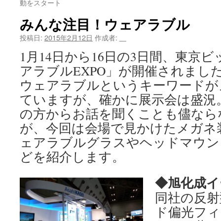
動をスタート
ツ
みんな注目！ウェアラブル
へ
投稿日:
2015年2月12日
作成者:
＿
ス
1月14日から16日の3日間、東京
アラブルEXPO」が開催されまし
キ
ウェアラブルというキーワードが
ッ
ていますが、確かに展示会は盛況
プ
の方からお話を聞くことも儘なら
が、今回は会場で見かけたメガネ
ェアラブルグラスやヘッドマウン
どを紹介します。
◆旭化成イ
同社の反射
ド偏光フィ