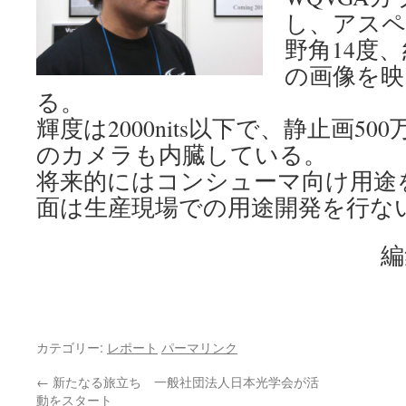
し、アスペ
野角14度、
の画像を映
る。
輝度は2000nits以下で、静止画5
のカメラも内臓している。
将来的にはコンシューマ向け用途
面は生産現場での用途開発を行な
編
カテゴリー:
レポート
パーマリンク
←
新たなる旅立ち 一般社団法人日本光学会が活
動をスタート