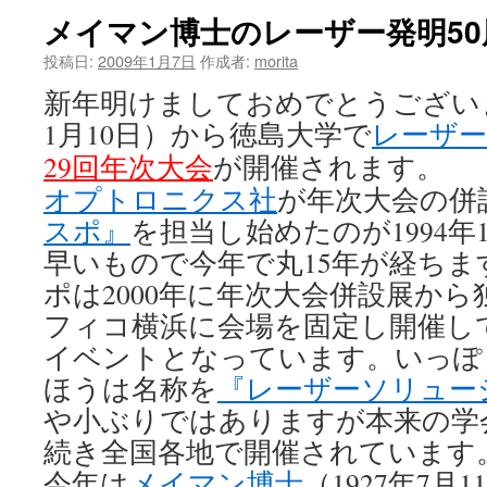
メイマン博士のレーザー発明5
ツ
投稿日:
2009年1月7日
作成者:
morita
へ
新年明けましておめでとうございま
ス
1月10日）から徳島大学で
レーザー
キ
29回年次大会
が開催されます。
オプトロニクス社
が年次大会の併
ッ
スポ』
を担当し始めたのが1994
プ
早いもので今年で丸15年が経ち
ポは2000年に年次大会併設展か
フィコ横浜に会場を固定し開催し
イベントとなっています。いっぽ
ほうは名称を
『レーザーソリュー
や小ぶりではありますが本来の学
続き全国各地で開催されています
今年は
メイマン博士
（1927年7月1