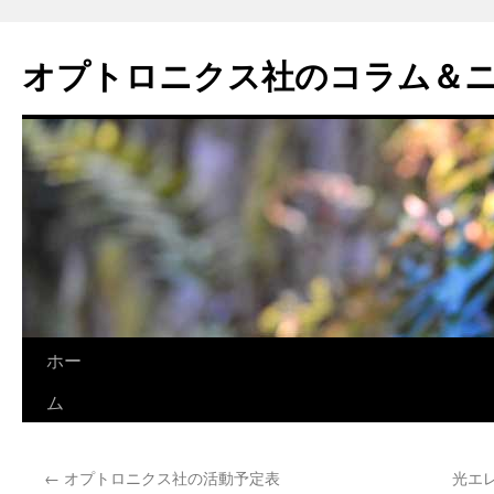
オプトロニクス社のコラム＆
コ
ホー
ン
ム
テ
←
オプトロニクス社の活動予定表
光エ
ン