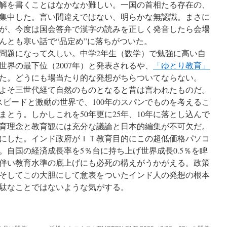
解を書くことはなかなか難しい。一国の首相たる存在の、
集中した。言い間違えではない、明らかな無認識。まさに
が、今度は国会答弁で漢字の読みを正しく発音したら会場
んとも寒い話で“品定め”に落ちがついた。
問題になって久しい。中学2年生（数学）で勉強に高い自
世界の最下位（2007年）と発表されるや、
「ゆとり教育」
た。どうにも場当たり的な発想がちらついてならない。
よそ三世代経て自然のものとなると昔は言われたものだ。
スピードと激動の世界で、100年のスパンでものを考えるこ
とう。しかしこれを50年更に25年、10年に落とし込んで
育理念と教育観には充分な議論と日本的編集が不可欠だ。
にした。インド政府がＩＴ教育目的にこの超低価格パソコ
。自国の経済成長率を5％台に持ち上げ世界成長0.5％を睥
伴い教育水準の底上げにも必死の構えがうかがえる。政策
そしてこの大胆にして意表をついたインド人の発想の根本
駄なことではないような気がする。