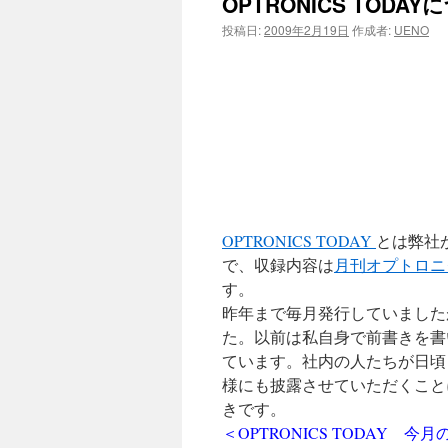
OPTRONICS TODA
ツ
投稿日:
2009年2月19日
作成者:
UENO
へ
ス
キ
ッ
プ
OPTRONICS TODAY
とは弊社
で、収録内容は
月刊オプトロニ
す。
昨年まで毎月発行していました
た。以前は私自身で前書きを書
ています。社内の人たちが日頃
様にも披露させていただくことにし
きです。
＜OPTRONICS TODAY 今