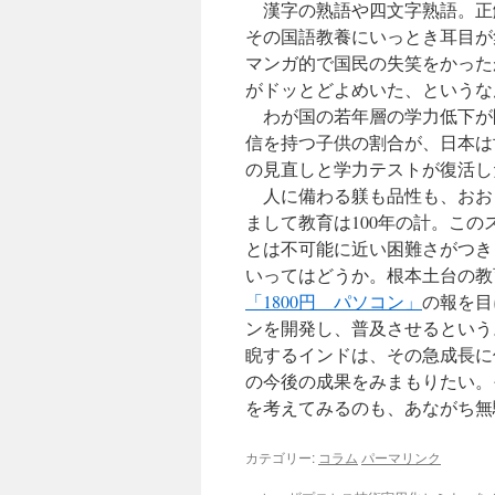
漢字の熟語や四文字熟語。正
その国語教養にいっとき耳目が
マンガ的で国民の失笑をかった
がドッとどよめいた、というな
わが国の若年層の学力低下が
信を持つ子供の割合が、日本は
の見直しと学力テストが復活し
人に備わる躾も品性も、おお
まして教育は100年の計。この
とは不可能に近い困難さがつきま
いってはどうか。根本土台の教
「1800円 パソコン」
の報を目
ンを開発し、普及させるという
睨するインドは、その急成長に
の今後の成果をみまもりたい。
を考えてみるのも、あながち無
カテゴリー:
コラム
パーマリンク