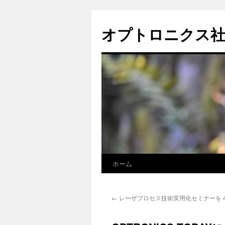
オプトロニクス
ホーム
コ
ン
←
レーザプロセス技術実用化セミナーを
テ
ン