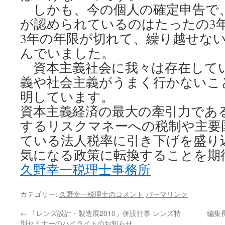
しかも、今の個人の確定申告で
が認められているのはたったの3
3年の年限が切れて、繰り越せな
んでいました。
資本主義社会に我々は存在して
義や社会主義がうまく行かないこ
明しています。
資本主義経済の最大の牽引力であ
するリスクマネーへの税制や主要
ている法人税率に引き下げを盛り
気になる政策に転換することを期
久野幸一税理士事務所
カテゴリー:
久野幸一税理士のコメント
パーマリンク
←
「レンズ設計・製造展2010」併設行事 レンズ特
編集
別セミナーのハイライトのお知らせ