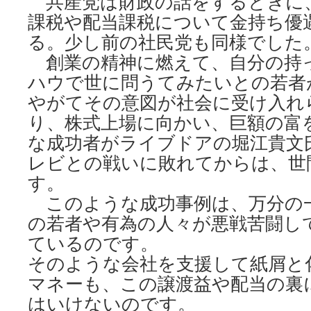
共産党は財政の話をするときに
課税や配当課税について金持ち優
る。少し前の社民党も同様でした
創業の精神に燃えて、自分の持
ハウで世に問うてみたいとの若者
やがてその意図が社会に受け入れ
り、株式上場に向かい、巨額の富
な成功者がライブドアの堀江貴文
レビとの戦いに敗れてからは、世
す。
このような成功事例は、万分の
の若者や有為の人々が悪戦苦闘し
ているのです。
そのような会社を支援して紙屑と
マネーも、この譲渡益や配当の裏
はいけないのです。