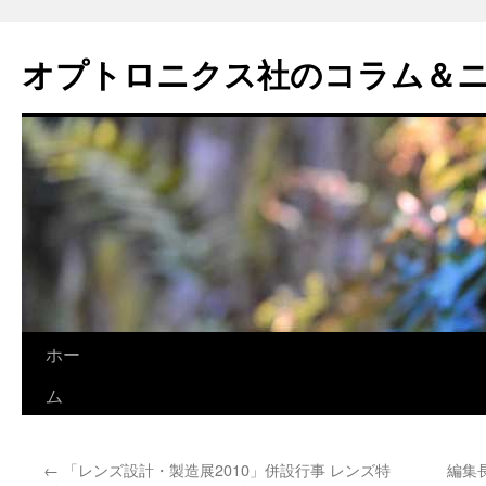
オプトロニクス社のコラム＆
コ
ホー
ン
ム
テ
←
「レンズ設計・製造展2010」併設行事 レンズ特
編集
ン