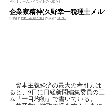
別セミナーのハイライトのお知らせ
ツ
企業家精神(久野幸一税理士メ
へ
投稿日:
2010年3月10日
作成者:
UENO
ス
キ
ッ
プ
資本主義経済の最大の牽引力は
ると、9日に日経新聞編集委員の
ム「一目均衡」で書いている。