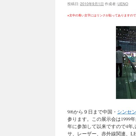
投稿日:
2010年9月1日
作成者:
UENO
ツ
※文中の青い文字にはリンクが貼ってありますの
へ
ス
キ
ッ
プ
9/6から９日まで中国・
シンセ
参ります。この展示会は1999
年に参加して以来ですので4年
サ、レーザー、赤外線関連、L