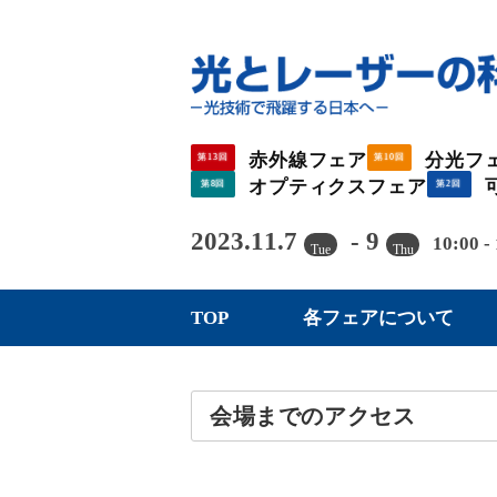
赤外線フェア
分光フ
第13回
第10回
オプティクスフェア
第8回
第2回
2023.11.7
- 9
10:00 -
Tue
Thu
TOP
各フェアについて
会場までのアクセス