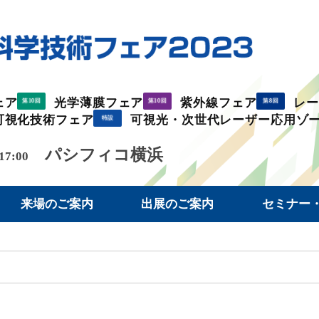
ェア
光学薄膜フェア
紫外線フェア
レ
第10回
第10回
第8回
可視化技術フェア
可視光・次世代レーザー応用ゾ
特設
パシフィコ横浜
 17:00
来場のご案内
出展のご案内
セミナー