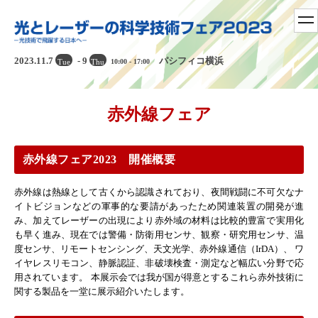
tog
nav
2023.11.7
- 9
パシフィコ横浜
Tue
Thu
10:00 - 17:00
赤外線フェア
赤外線フェア2023 開催概要
赤外線は熱線として古くから認識されており、夜間戦闘に不可欠なナ
イトビジョンなどの軍事的な要請があったため関連装置の開発が進
み、加えてレーザーの出現により赤外域の材料は比較的豊富で実用化
も早く進み、現在では警備・防衛用センサ、観察・研究用センサ、温
度センサ、リモートセンシング、天文光学、赤外線通信（IrDA）、 ワ
イヤレスリモコン、静脈認証、非破壊検査・測定など幅広い分野で応
用されています。 本展示会では我が国が得意とするこれら赤外技術に
関する製品を一堂に展示紹介いたします。