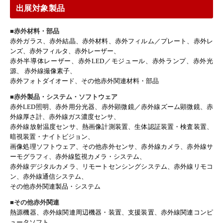
出展対象製品
■赤外材料・部品
赤外ガラス、赤外結晶、赤外材料、赤外フィルム／プレート、赤外レ
ンズ、赤外フィルタ、赤外レーザー、
赤外半導体レーザー、赤外LED／モジュール、赤外ランプ、赤外光
源、 赤外線撮像素子、
赤外フォトダイオード、その他赤外関連材料・部品
■赤外製品・システム・ソフトウェア
赤外LED照明、赤外用分光器、赤外顕微鏡／赤外線ズーム顕微鏡、赤
外線厚さ計、赤外線ガス濃度センサ、
赤外線放射温度センサ、熱画像計測装置、生体認証装置・検査装置、
暗視装置・ナイトビジョン、
画像処理ソフトウェア、その他赤外センサ、赤外線カメラ、赤外線サ
ーモグラフィ、赤外線監視カメラ・システム、
赤外線デジタルカメラ、リモートセンシングシステム、赤外線リモコ
ン、赤外線通信システム、
その他赤外関連製品・システム
■その他赤外関連
熱源機器、赤外線関連周辺機器・装置、支援装置、赤外線関連コンピ
ュータソフト、