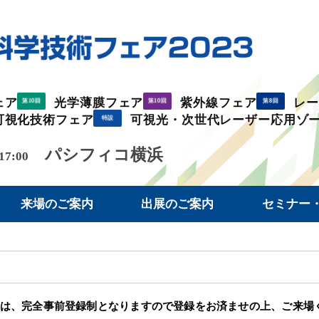
ェア
光学薄膜フェア
紫外線フェア
レ
第10回
第10回
第8回
可視化技術フェア
可視光・次世代レーザー応用ゾ
特設
パシフィコ横浜
 17:00
来場のご案内
出展のご案内
セミナー
3』は、完全事前登録制となりますので登録をお済ませの上、ご来場