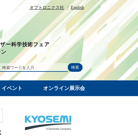
オプトロニクス社
English
ーザー科学技術フェア
ーン
・イベント
オンライン展示会
く