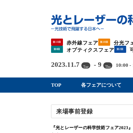
赤外線フェア
分光フ
第13回
第10回
オプティクスフェア
第8回
第2回
2023.11.7
- 9
10:00 -
Tue
Thu
TOP
各フェアについて
来場事前登録
『光とレーザーの科学技術フェア202