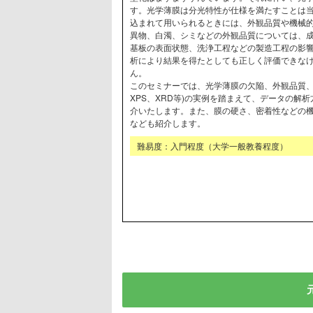
す。光学薄膜は分光特性が仕様を満たすことは
込まれて用いられるときには、外観品質や機械
異物、白濁、シミなどの外観品質については、
基板の表面状態、洗浄工程などの製造工程の影
析により結果を得たとしても正しく評価できな
ん。
このセミナーでは、光学薄膜の欠陥、外観品質、膜
XPS、XRD等)の実例を踏まえて、データの解
介いたします。また、膜の硬さ、密着性などの
なども紹介します。
難易度：入門程度（大学一般教養程度）