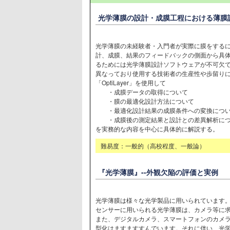
光学薄膜の設計・成膜工程における薄膜
光学薄膜の未経験者・入門者が実際に膜をする
計、成膜、結果のフィードバックの側面から具
るためには光学薄膜設計ソフトウェアが不可欠
異なっており使用する技術者の生産性や歩留り
「OptiLayer」を使用して
・成膜データの取得について
・膜の最適化設計方法について
・最適化設計結果の成膜条件への変換につ
・成膜後の測定結果と設計との差異解析につ
を実務的な内容を中心に具体的に解説する。
難易度：一般的（高校程度、一般論）
『光学薄膜』--外観欠陥の評価と実例
光学薄膜は様々な光学製品に用いられています
センサーに用いられる光学薄膜は、カメラ等に
また、デジタルカメラ、スマートフォンのカメ
型化はますますすんでいます。それに伴い、光