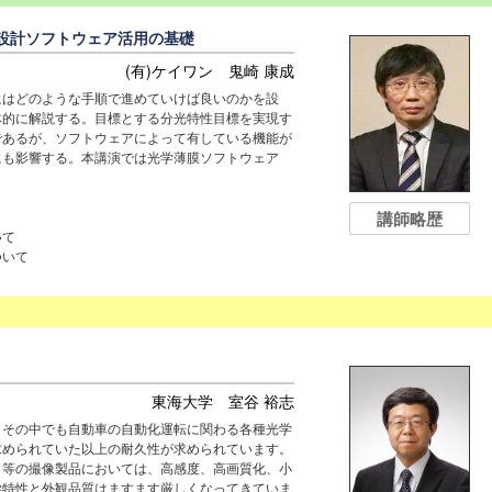
設計ソフトウェア活用の基礎
(有)ケイワン 鬼崎 康成
にはどのような手順で進めていけば良いのかを設
体的に解説する。目標とする分光特性目標を実現す
であるが、ソフトウェアによって有している機能が
にも影響する。本講演では光学薄膜ソフトウェア
講師略歴
いて
いて
東海大学 室谷 裕志
。その中でも自動車の自動化運転に関わる各種光学
求められていた以上の耐久性が求められています。
ラ等の撮像製品においては、高感度、高画質化、小
学特性と外観品質はますます厳しくなってきていま