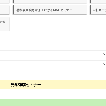
材料表面強さがよくわかるMSEセミナー
(株)オ
サモ
-光学薄膜セミナー