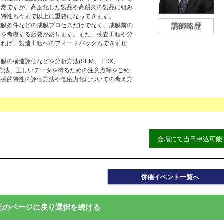
当然ですが、高度化した製品や高耐久の製品に組み
的特性も今まで以上に重要になってきます。
講師略歴
成膜条件などの成膜プロセスだけでなく、成膜前の
響を考慮する必要があります。また、検査工程や分
ければ、製造工程へのフィードバックもできませ
の構造評価などを分析方法(SEM、 EDX、
析方法、正しいデータを得るための注意点等をご紹
機械的特性の評価方法や低応力化についての考え方
会場にて当日申込可能
併催イベント一覧へ
元のページに戻り選択を続ける