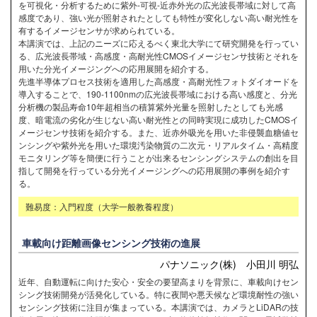
を可視化・分析するために紫外-可視-近赤外光の広光波長帯域に対して高
感度であり、強い光が照射されたとしても特性が変化しない高い耐光性を
有するイメージセンサが求められている。
本講演では、上記のニーズに応えるべく東北大学にて研究開発を行ってい
る、広光波長帯域・高感度・高耐光性CMOSイメージセンサ技術とそれを
用いた分光イメージングへの応用展開を紹介する。
先進半導体プロセス技術を適用した高感度・高耐光性フォトダイオードを
導入することで、190-1100nmの広光波長帯域における高い感度と、分光
分析機の製品寿命10年超相当の積算紫外光量を照射したとしても光感
度、暗電流の劣化が生じない高い耐光性との同時実現に成功したCMOSイ
メージセンサ技術を紹介する。また、近赤外吸光を用いた非侵襲血糖値セ
ンシングや紫外光を用いた環境汚染物質の二次元・リアルタイム・高精度
モニタリング等を簡便に行うことが出来るセンシングシステムの創出を目
指して開発を行っている分光イメージングへの応用展開の事例を紹介す
る。
難易度：入門程度（大学一般教養程度）
車載向け距離画像センシング技術の進展
パナソニック(株) 小田川 明弘
近年、自動運転に向けた安心・安全の要望高まりを背景に、車載向けセン
シング技術開発が活発化している。特に夜間や悪天候など環境耐性の強い
センシング技術に注目が集まっている。本講演では、カメラとLiDARの技