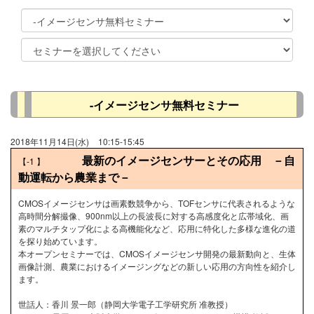
-イメージセンサ無料セミナー
2018年11月14日(水)
10:15-15:45
最新のイメージセンサーとその応用 －自
【-1
】
動運転から農業まで－
CMOSイメージセンサは画素数競争から、TOFセンサに代表されるような
高時間分解撮像、900nm以上の長波長に対する高感度化と広帯域化、画
素のマルチタップ化による高機能化など、応用に特化した多様な進化の道
を探り始めています。
本オープンセミナーでは、CMOSイメージセンサ開発の最新動向と、生体
画像計測、農業におけるイメージングなどの新しい応用の方向性を紹介し
ます。
世話人：香川 景一郎（静岡大学電子工学研究所 准教授）