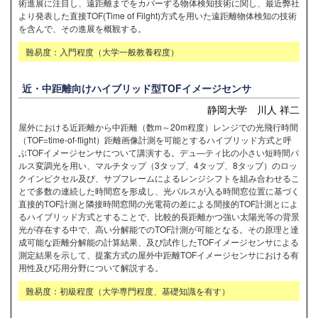
術進展に注目し、遠距離までをカバーずる物体検知技術に関し、最近弊社
より発表した直接TOF(Time of Filght)方式を用いた遠距離物体検知の技術
を含んで、その進展を概観する。
難易度：入門程度（大学一般教養程度）
近・中距離向けハイブリッド型TOFイメージセンサ
静岡大学 川人 祥二
屋外における近距離から中距離（数m～20m程度）レンジでの光飛行時間
（TOF=time-of-flight）距離画像計測を可能とするハイブリッド方式と呼
ぶTOFイメージセンサについて講演する。デュ―ティ比の小さい短時間パ
ルス変調光を用い、マルチタップ（3タップ、4タップ、8タップ）のロッ
クインピクセル及び、サブフレームによるレンジシフトを組み合わせるこ
とで多数の連続した時間窓を形成し、光パルスが入る時間窓位置に基づく
直接的TOF計測と隣接時間窓間の光電荷の差による間接的TOF計測とによ
るハイブリッド方式とすることで、比較的長距離かつ強い太陽光等の背景
光が存在する中で、高い分解能でのTOF計測が可能となる。その原理と達
成可能な距離分解能の計算結果、及び試作したTOFイメージセンサによる
測定結果を示して、提案方式の屋外中距離TOFイメージセンサにおける有
用性及び応用分野について解説する。
難易度：初級程度（大学専門程度、基礎知識を有す）