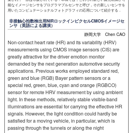
能なイメージセンサをプログラマブルセンサと呼び，その新しいセンサを
用いたコンピュテーショナルフォトグラフィの応用について紹介する．
非接触心拍数検出用NIRロックインピクセルCMOSイメージセ
ンサ（英語による講演）
静岡大学 Chen CAO
Non-contact heart rate (HR) and its variability (HRV)
measurements using CMOS image sensors (CIS) are
greatly attractive for the driver emotion monitor
demanded by the next generation automotive security
applications. Previous works employed standard red,
green and blue (RGB) Bayer pattern sensors or a
special red, green, blue, cyan and orange (RGBCO)
sensor for remote HRV measurement by using ambient
light. In these methods, relatively stable visible-band
illuminations are essential for carrying the effective HR
signals. However, the light condition could hardly be
satisfied for a moving vehicle, in particular, which is
passing through the tunnels or along the night