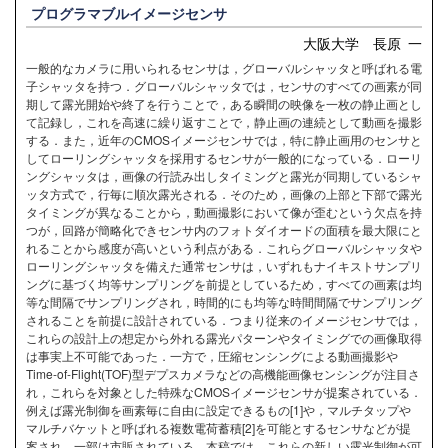
プログラマブルイメージセンサ
大阪大学 長原 一
一般的なカメラに用いられるセンサは，グローバルシャッタと呼ばれる電
子シャッタを持つ．グローバルシャッタでは，センサのすべての画素が同
期して露光開始や終了を行うことで，ある瞬間の映像を一枚の静止画とし
て記録し，これを高速に繰り返すことで，静止画の連続として動画を撮影
する．また，近年のCMOSイメージセンサでは，特に静止画用のセンサと
してローリングシャッタを採用するセンサが一般的になっている．ローリ
ングシャッタは，画像の行読み出しタイミングと露光が同期しているシャ
ッタ方式で，行毎に順次露光される．そのため，画像の上部と下部で露光
タイミングが異なることから，動画撮影において像が歪むという欠点を持
つが，回路が簡略化できセンサ内のフォトダイオードの面積を最大限にと
れることから感度が高いという利点がある．これらグローバルシャッタや
ローリングシャッタを備えた通常センサは，いずれもナイキストサンプリ
ングに基づく均等サンプリングを前提としているため，すべての画素は均
等な間隔でサンプリングされ，時間的にも均等な時間間隔でサンプリング
されることを前提に設計されている．つまり従来のイメージセンサでは，
これらの設計上の想定から外れる露光パターンやタイミングでの画像取得
は事実上不可能であった．一方で，圧縮センシングによる動画撮影や
Time-of-Flight(TOF)型デプスカメラなどの高機能画像センシングが注目さ
れ，これらを対象とした特殊なCMOSイメージセンサが提案されている．
例えば露光制御を画素毎に自由に設定できるもの[1]や，マルチタップや
マルチバケットと呼ばれる複数電荷蓄積[2]を可能とするセンサなどが提
案され，一部は市販されている．本稿では，これらの新しい露光制御が可