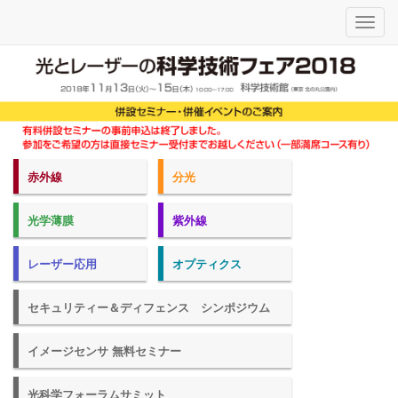
メ
ニ
ュ
ー
赤外線
分光
光学薄膜
紫外線
レーザー応用
オプティクス
セキュリティー＆ディフェンス シンポジウム
イメージセンサ 無料セミナー
光科学フォーラムサミット