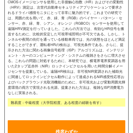
CMOSイメージセンサを使用した非接触心拍数（HR）およびその変動性
（HRV）測定は、次世代自動車セキュリティアプリケーションで要求さ
れるドライバ感情モニタにとって非常に魅力的です。これまでの研究で
は、周囲の光を用いて、赤、緑、青（RGB）のベイヤー・パターン・セ
ンサー、赤、緑、青、シアン、オレンジ（RGBCO）センサーを使用して
遠隔HRV測定を行っていました。これらの方法では、有効なHR信号を搬
送するために、比較的安定した可視帯域照明が不可欠である。しかし、ト
ンネルや夜間の街灯を通っている移動車両では、光の状態をほとんど満足
することができず、運転者HRの検出は、可視光条件である。さらに、提
示された方法に関わる画像信号処理（ISP）アルゴリズムは、インテリジ
ェント・カーのコンピューティング・システムの複雑さをさらに増大させ
る。これらの問題に対処するために、本研究では、横電界電界変調器を用
いた2タップ近赤外（NIR）ロックインピクセルを用いた時間分解イメー
ジセンサを提案している。遠隔HR検出は、非可視NIR変調された補助光
に関連してロックインピクセル動作によって達成されるNIR感受性応答お
よびバックグラウンド光取消機能のために、非可視光および変動周囲光輝
度環境の両方で実現される光源。提案された方法は、複雑なISP消費電力
なしに実装される。
難易度：中級程度（大学院程度、ある程度の経験を有す）
残席わずか