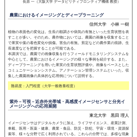
長原 一（大阪大学 データビリティフロンティア機構 教授）
農業におけるイメージングとディープラーニング
信州大学 小林 一樹
植物の表面色の変化は。生長の順調さや病気の有無といった生育状態を表
すことが多い。そのため。農作物においては。農園の画像を収集すること
で果実や葉の着色変化や損傷。害虫の有無。剪定などの農作業の痕跡。生
長速度などを把握することが可能である。
本講演では。農園での画像収集を行うフィールドモニタリングシステムを
中心として。農業におけるイメージングの様々な事例を紹介する。また。
ディープラーニングを用いた果実の生育状態評価や。画像をベースとした
コミュニケーションシステム。アノテーション管理システムといった。収
集した農園画像の具体的な応用例について説明する。
難易度：入門程度（大学一般教養程度）
紫外－可視－近赤外光帯域・高感度イメージセンサと分光イ
メージングへの応用展開
東北大学 黒田 理人
イメージセンサはデジタルカメラに加え、ライフサイエンス、産業計測、
車載、医用・医薬・健康、農業・食品、防災・防犯、宇宙・環境・資源探
索等、様々な分野で広く利用されている。これらの分野では、多様な現象