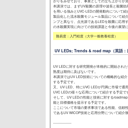
がりをみせており、事業としての立ち上がりが
本講演では、まずUV殺菌の原理や波長と殺菌効果の
を用いる強みとUVC-LEDの開発動向について
製品化した流水殺菌モジュール製品について紹介
ンプと異なり、点光源であるLEDを殺菌に応用
の水殺菌実現に向けての技術課題と今後の展望
難易度：入門程度（大学一般教養程度）
UV LEDs; Trends & road map（
UV LEDに対する研究開発が本格的に開始され
熟度は期待に及ばないです。
本講演ではUV LED技術についての概略的な紹
する予定です。
又、UV LED、特にUVC LEDが円満に市場
UVC LEDの様々な応用について紹介する予定で
そして、UV LEDの性能と技術に対するroad
能と目標価格を提示する予定です。
ここについて市場の要求事項である性能、信頼
であるUV WICOP技術と応用分野について紹介
----------------