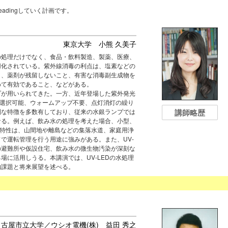
adingしていく計画です。
東京大学 小熊 久美子
の処理だけでなく、食品・飲料製造、製薬、医療、
用化されている。紫外線消毒の利点は、塩素などの
と、薬剤が残留しないこと、有害な消毒副生成物を
めて有効であること、などがある。
プが用いられてきた。一方、近年登場した紫外発光
波長選択可能、ウォームアップ不要、点灯消灯の繰り
講師略歴
利な特徴を多数有しており、従来の水銀ランプでは
なる。例えば、飲み水の処理を考えた場合、小型、
Dの特性は、山間地や離島などの集落水道、家庭用浄
で運転管理を行う用途に強みがある。また、UV-
の避難所や仮設住宅、飲み水の微生物汚染が深刻な
場に活用しうる。本講演では、UV-LEDの水処理
的課題と将来展望を述べる。
名古屋市立大学／ウシオ電機(株) 益田 秀之