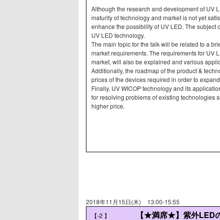
Although the research and development of UV LE
maturity of technology and market is not yet sati
enhance the possibility of UV LED. The subject o
UV LED technology.
The main topic for the talk will be related to a 
market requirements. The requirements for UV L
market, will also be explained and various appli
Additionally, the roadmap of the product & tech
prices of the devices required in order to expan
Finally, UV WICOP technology and its applicatio
for resolving problems of existing technologies s
higher price.
2018年11月15日(木)
13:00-15:55
【★満席★】紫外LED
【-2
】