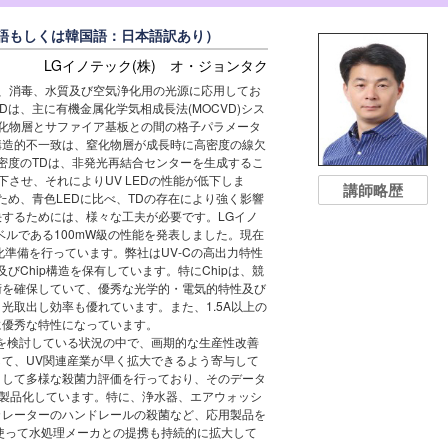
英語もしくは韓国語：日本語訳あり）
LGイノテック(株) オ・ジョンタク
、消毒、水質及び空気浄化用の光源に応用してお
EDは、主に有機金属化学気相成長法(MOCVD)シス
化物層とサファイア基板との間の格子パラメータ
構造的不一致は、窒化物層が成長時に高密度の線欠
起こします。高密度のTDは、非発光再結合センターを生成するこ
下させ、それによりUV LEDの性能が低下しま
講師略歴
いため、青色LEDに比べ、TDの存在により強く影響
するためには、様々な工夫が必要です。LGイノ
ベルである100mW級の性能を発表しました。現在
量産化準備を行っています。弊社はUV-Cの高出力特性
びChip構造を保有しています。特にChipは、競
術を確保していて、優秀な光学的・電気的特性及び
光取出し効率も優れています。また、1.5A以上の
に優秀な特性になっています。
を検討している状況の中で、画期的な生産性改善
して、UV関連産業が早く拡大できるよう寄与して
として多様な殺菌力評価を行っており、そのデータ
、製品化しています。特に、浄水器、エアウォッシ
カレーターのハンドレールの殺菌など、応用製品を
Dを使って水処理メーカとの提携も持続的に拡大して