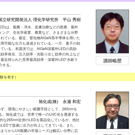
国立研究開発法人 理化学研究所 平山 秀樹
V-LED)は、殺菌・浄水、皮膚治療などの医療、紫外
ィング、生化学産業、農業など、さまざまな分野
れている。最近、窒化物AlGaN系半導体を用いた
実用可能な出力も達成されている。一方、素子の効
いる。本講演では、AlGaN深紫外LEDの高効
高効率発光、注入効率・光取り出し効率の向上など
最近得られた世界最高効率・深紫外LED“水銀ラ
講師略歴
介する。
験を有す）
旭化成(株) 永瀬 和宏
ず、環境にやさしい殺菌手段として、265nmを
いる。旭化成では、世界で唯一のUVC光を透過する
的な265nm近傍のLEDを製品化しているが、他社
のLEDで急速に出力が向上してきている。また、
まりからUV殺菌の市場ニーズは幅広い分野に広