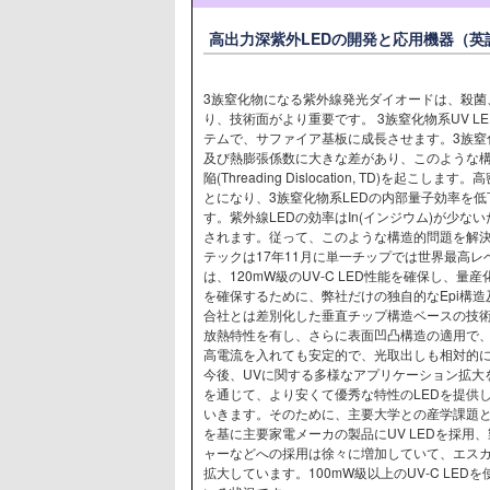
高出力深紫外LEDの開発と応用機器（
3族窒化物になる紫外線発光ダイオードは、殺菌
り、技術面がより重要です。 3族窒化物系UV L
テムで、サファイア基板に成長させます。3族窒
及び熱膨張係数に大きな差があり、このような
陥(Threading Dislocation, TD)を
とになり、3族窒化物系LEDの内部量子効率を低
す。紫外線LEDの効率はIn(インジウム)が少な
されます。従って、このような構造的問題を解決
テックは17年11月に単一チップでは世界最高レ
は、120mW級のUV-C LED性能を確保し、
を確保するために、弊社だけの独自的なEpi構造及
合社とは差別化した垂直チップ構造ベースの技
放熱特性を有し、さらに表面凹凸構造の適用で、
高電流を入れても安定的で、光取出しも相対的
今後、UVに関する多様なアプリケーション拡大
を通じて、より安くて優秀な特性のLEDを提供
いきます。そのために、主要大学との産学課題
を基に主要家電メーカの製品にUV LEDを採用
ャーなどへの採用は徐々に増加していて、エス
拡大しています。100mW級以上のUV-C LE