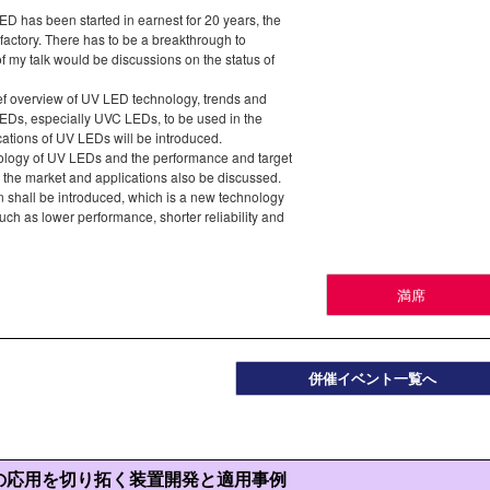
D has been started in earnest for 20 years, the
sfactory. There has to be a breakthrough to
f my talk would be discussions on the status of
brief overview of UV LED technology, trends and
EDs, especially UVC LEDs, to be used in the
cations of UV LEDs will be introduced.
nology of UV LEDs and the performance and target
d the market and applications also be discussed.
n shall be introduced, which is a new technology
uch as lower performance, shorter reliability and
満席
併催イベント一覧へ
の応用を切り拓く装置開発と適用事例