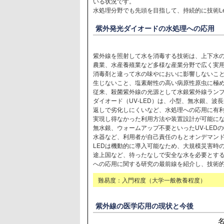
いる状況です。
水処理分野でも先頭を目指して、持続的に技術Le
紫外発光ダイオードの水処理への応用
紫外線を照射して水を消毒する技術は、上下水
農業、水産養殖業など多様な産業分野で広く実
消毒剤と違って水の味やにおいに影響しないこ
生じないこと、塩素耐性の高い病原性原虫に極
従来、殺菌紫外線の光源として水銀紫外線ラン
ダイオード（UV-LED）は、小型、無水銀、
返しで劣化しにくいなど、水処理への応用に有
実現し得なかった利用方法や装置設計が可能に
無水銀、ウォームアップ不要といったUV-LE
水器など、利用者が自己責任のもとオンデマンド
LEDは機動的に導入可能なため、大規模災害時
途上国など、待ったなしで安全な水を必要とする
への応用に関する研究の最前線を紹介し、技術
難易度：入門程度（大学一般教養程度）
紫外線の医学応用の現状と今後