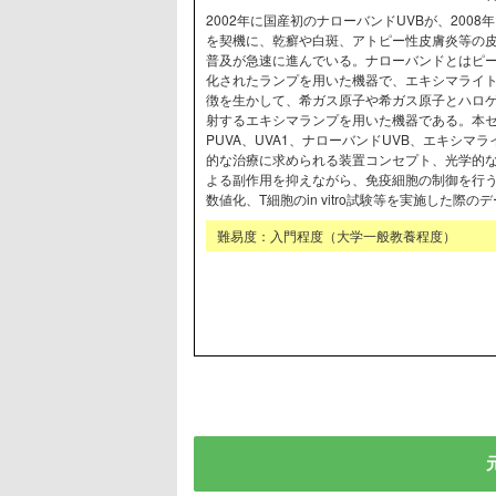
2002年に国産初のナローバンドUVBが、20
を契機に、乾癬や白斑、アトピー性皮膚炎等の
普及が急速に進んでいる。ナローバンドとはピー
化されたランプを用いた機器で、エキシマライ
徴を生かして、希ガス原子や希ガス原子とハロ
射するエキシマランプを用いた機器である。本セ
PUVA、UVA1、ナローバンドUVB、エキシ
的な治療に求められる装置コンセプト、光学的
よる副作用を抑えながら、免疫細胞の制御を行
数値化、T細胞のin vitro試験等を実施した際
難易度：入門程度（大学一般教養程度）