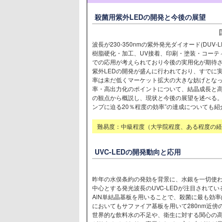
殺菌用紫外LEDの開発と今後の展望
波長が230-350nmの紫外発光ダイオード(DU
樹脂硬化・加工、UV接着、印刷・塗装・コーテ
での応用が考えられており今後の実用化が期待さ
紫外LEDの開発が盛んに行われており、すでに
率は未だ低くマーケット拡大の大きな妨げとなって
率・高出力化のポイントについて、結晶成長と
の観点から概説し、現状と今後の展望を述べる。
ンプに迫る20％程度の効率”の達成についても紹
難易度：中級程度（大学院程度、ある程度の経
UVC-LEDの開発動向と応用
昨年の水俣条約の発効を背景に、水銀を一切使わ
中心とする発光波長のUVC-LEDが注目されて
AlN単結晶基板を用いることで、殺菌に最も効率
においてもサファイア基板を用いて280nm近傍
世界的な飲料水の不足や、衛生に対する関心の高