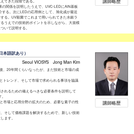
講師略歴
見えてきた段階である。
関係を説明したうえで、UVC-LEDにAlN基板
紹介する。次にLEDの応用例として、旭化成が最近
する。UV殺菌でこれまで用いられてきた水銀ラ
するうえでの技術的ポイントを示しながら、大規模
について説明する。
英語：日本語訳あり）
Seoul VIOSYS Jong Man Kim
た後、20年間くらいなったが、まだ技術と市場の成
介とトレンド、そして市場で求められる事項を協議
で通用されるための備えるべきな必要条件を説明して
す。
mapと市場と応用分野の拡大のため、必要な素子の性
講師略歴
性、そして価格課題を解決するためで、新しい技術
致します。