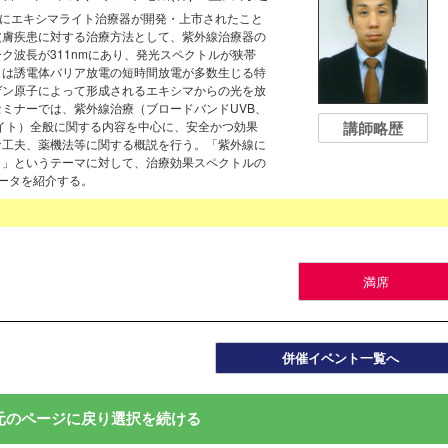
08年にエキシマライト治療器が開発・上市されたこと
皮膚疾患に対する治療方法として、紫外線治療器の
ク波長が311nmにあり、発光スペクトルが狭帯
トは誘電体バリア放電の短時間放電が多数生じる特
ゲン原子によって形成されるエキシマからの光を放
ミナーでは、紫外線治療（ブロードバンドUVB、
講師略歴
マライト）全般に関する内容を中心に、安全かつ効果
な工夫、薬機法等に関する概説を行う。「紫外線に
う」というテーマに対して、治療効果スペクトルの
のデータを紹介する。
満席
併催イベント一覧へ
元のページに戻り選択を続ける