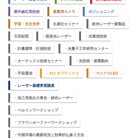
紫外線応用技術
産業用カメラ
ポジショニング
宇宙・天文光学
出展社セミナー
欧米レーザー新製品
天田財団
・面発光レーザー
・光通信技術
・計量標準・計測技術
・光量子工学研究センター
・オーテックス技術セミナー
・光技術・産業動向
・宇宙通信
・AIとオプティクス
・マイクロLED
・レーザー基礎実習講座
・加工用高出力青色・緑色レーザー
・ベルリンワークショップ
・フラウンホーファーワークショップ
・中国市場の最新状況と効果的な参入方法